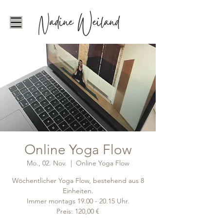
Online Yoga Flow
Mo., 02. Nov.
  |  
Online Yoga Flow
Wöchentlicher Yoga Flow, bestehend aus 8
Einheiten.
Immer montags 19.00 - 20.15 Uhr.
Preis: 120,00 €