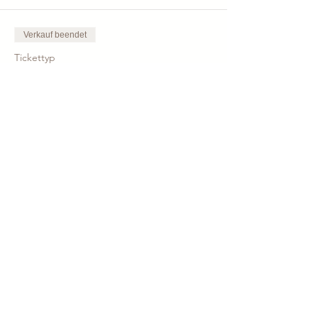
Verkauf beendet
Tickettyp
Vollmondritual
Preis
66,00 €
Teile den Kurs!