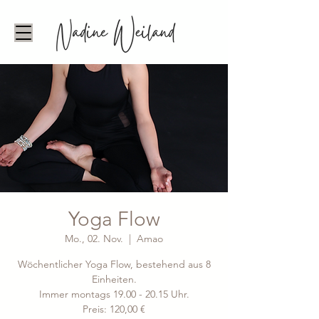
Yoga Flow
Mo., 02. Nov.
  |  
Amao
Wöchentlicher Yoga Flow, bestehend aus 8
Einheiten.
Immer montags 19.00 - 20.15 Uhr.
Preis: 120,00 €