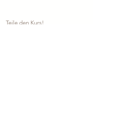
Teile den Kurs!
AGB
Datenschutz
Widerruf
Vertrag kündigen
Impressum
Kontakt
© 2026 Nadine Weiland