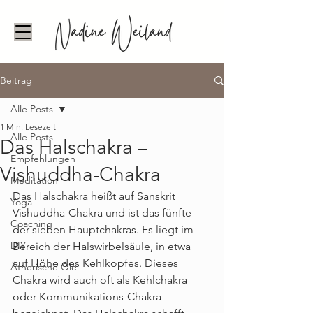
Beitrag
Alle Posts
1 Min. Lesezeit
Alle Posts
Das Halschakra –
Empfehlungen
Vishuddha-Chakra
Meditation
Das Halschakra heißt auf Sanskrit 
Yoga
Vishuddha-Chakra und ist das fünfte 
Coaching
der sieben Hauptchakras. Es liegt im 
DIY
Bereich der Halswirbelsäule, in etwa 
auf Höhe des Kehlkopfes. Dieses 
Ätherische Öle
Chakra wird auch oft als Kehlchakra 
oder Kommunikations-Chakra 